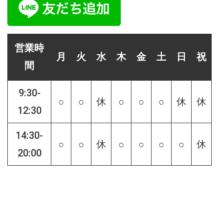
営業時
月
火
水
木
金
土
日
祝
間
9:30-
○
○
休
○
○
○
休
休
12:30
14:30-
○
○
休
○
○
○
○
休
20:00